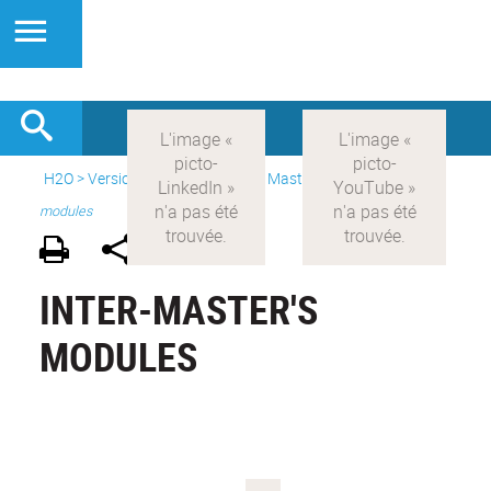
H2O
>
Version anglaise
>
Study
>
Master's
>
Inter-master's
modules
INTER-MASTER'S
MODULES