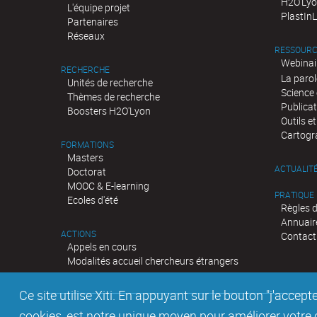
H2O'Lyo
L'équipe projet
PlastIn
Partenaires
Réseaux
RESSOURC
Webinai
RECHERCHE
La parol
Unités de recherche
Science 
Thèmes de recherche
Publica
Boosters H2O'Lyon
Outils e
Cartogr
FORMATIONS
Masters
ACTUALIT
Doctorat
MOOC & E-learning
PRATIQUE
Ecoles d'été
Règles 
Annuair
ACTIONS
Contact
Appels en cours
Modalités accueil chercheurs étrangers
Ce site utilise Xiti. En appuyant sur le bouton "j'acc
cookies, est notre unique moyen pour améliorer votre co