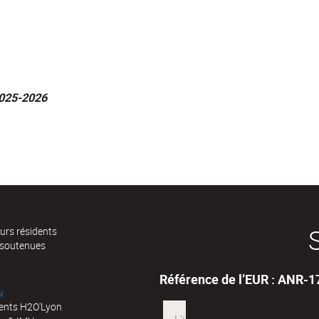
2025-2026
urs résidents
 soutenues
Référence de l’EUR : ANR-
N
nts H2O'Lyon