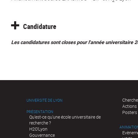
Candidature
Les candidatures sont closes pour l'année universitaire 
Cherche
UNIVERSITÉ DE LYON
Actions
PRÉSENTATION
Posters
Qu'est-ce qu'une école universitaire de
recherche ?
ANIMATIO
H2O'Lyon
Evèneme
Gouvernance