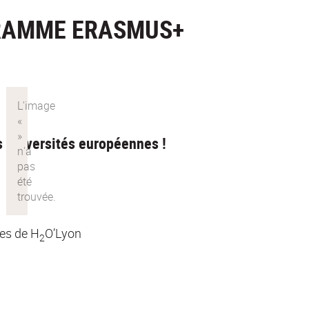
GRAMME ERASMUS+
s universités européennes !
res de H
O’Lyon
2