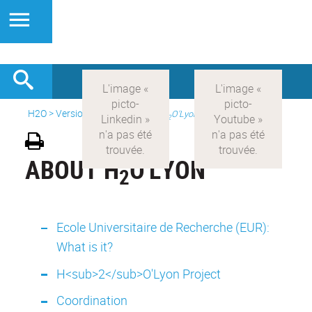
H2O
>
Version anglaise
>
About H
O'Lyon
2
ABOUT H
O'LYON
2
Ecole Universitaire de Recherche (EUR):
What is it?
H<sub>2</sub>O'Lyon Project
Coordination