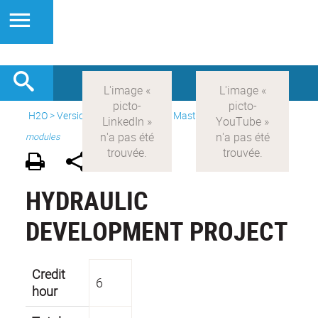
H2O
>
Version anglaise
>
Study
>
Master's
>
Inter-master's
modules
HYDRAULIC
DEVELOPMENT PROJECT
Credit
6
hour