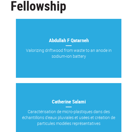
Fellowship
Abdullah F Qatarneh
Valorizing driftwood from waste to an anode in
sodium-ion battery
Catherine Salami
Caractérisation de micro-plastiques dans des
échantillons d'eaux pluviales et usées et création de
particules modèles représentatives