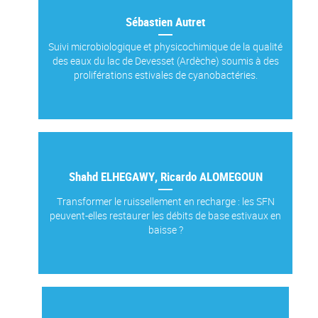
Sébastien Autret
Suivi microbiologique et physicochimique de la qualité
des eaux du lac de Devesset (Ardèche) soumis à des
proliférations estivales de cyanobactéries.
Shahd ELHEGAWY, Ricardo ALOMEGOUN
Transformer le ruissellement en recharge : les SFN
peuvent-elles restaurer les débits de base estivaux en
baisse ?