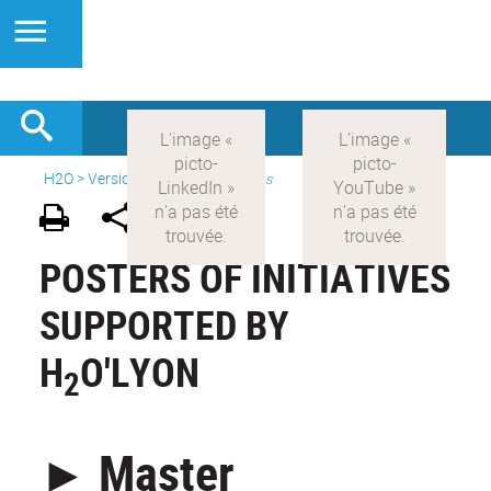
H2O
>
Version anglaise
>
Initiatives
POSTERS OF INITIATIVES
SUPPORTED BY
H
O'LYON
2
► Master