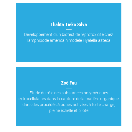
Thalita Tieko Silva
Développement d'un biotest de reprotoxicité chez
l'amphipode américain modèle Hyalella azteca
Zoé Fau
Etude du rôle des substances polymériques
extracellulaires dans la capture de la matière organique
dans des procédés à boues activées à forte charge,
pleine échelle et pilote