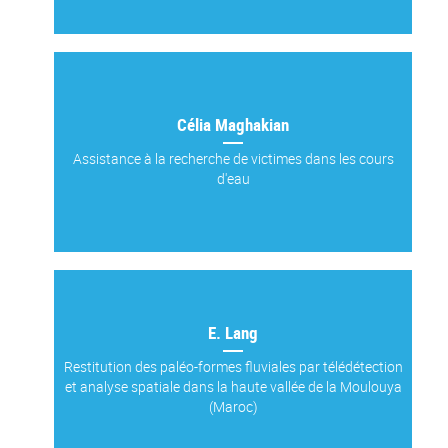
Célia Maghakian
Assistance à la recherche de victimes dans les cours
d'eau
E. Lang
Restitution des paléo-formes fluviales par télédétection
et analyse spatiale dans la haute vallée de la Moulouya
(Maroc)