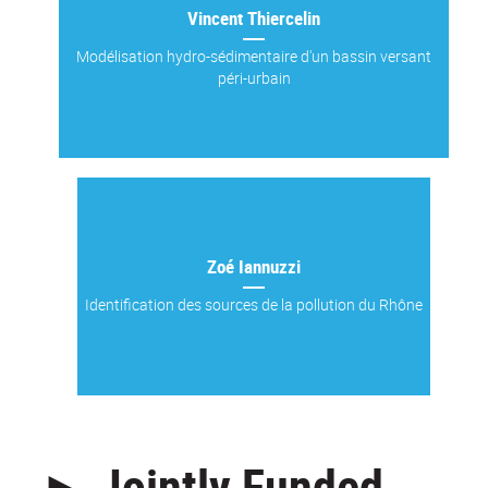
Vincent Thiercelin
Modélisation hydro-sédimentaire d'un bassin versant
péri-urbain
Zoé Iannuzzi
Identification des sources de la pollution du Rhône
► Jointly Funded