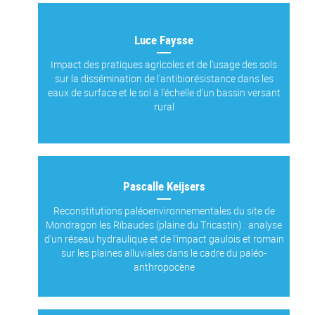
Luce Faysse
Impact des pratiques agricoles et de l'usage des sols
sur la dissémination de l'antibiorésistance dans les
eaux de surface et le sol à l'échelle d'un bassin versant
rural
Pascalle Keijsers
Reconstitutions paléoenvironnementales du site de
Mondragon les Ribaudes (plaine du Tricastin) : analyse
d'un réseau hydraulique et de l'impact gaulois et romain
sur les plaines alluviales dans le cadre du paléo-
anthropocène