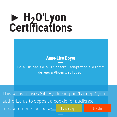
► H
O'Lyon
2
Certifications
Anne-Lise Boyer
De la ville-oasis à la ville-désert. L'adaptation à la rareté
de l'eau à Phoenix et Tucson
This website uses Xiti. By clicking on "I accept" you
authorize us to deposit a cookie for audience
measurements purposes.
I accept
I decline
Camille Banc