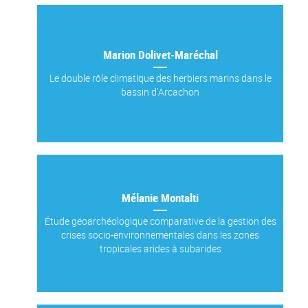
Marion Dolivet-Maréchal
Le double rôle climatique des herbiers marins dans le
bassin d'Arcachon
Mélanie Montalti
Étude géoarchéologique comparative de la gestion des
crises socio-environnementales dans les zones
tropicales arides à subarides