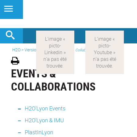
H2O
>
Version anglaise
>
Events & Collaborations
EVENTS &
COLLABORATIONS
H2O'Lyon Events
H2O'Lyon & IMU
PlastInLyon