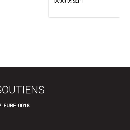
Début
09SEPT
SOUTIENS
17-EURE-0018