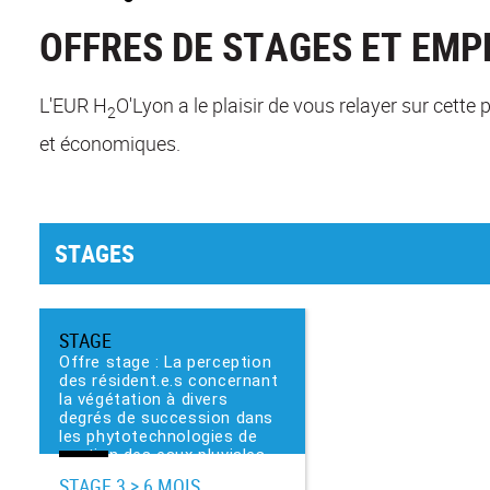
OFFRES DE STAGES ET EMP
L'EUR H
O'Lyon a le plaisir de vous relayer sur cet
2
et économiques.
STAGES
STAGE
Offre stage : La perception
des résident.e.s concernant
la végétation à divers
degrés de succession dans
les phytotechnologies de
gestion des eaux pluviales
STAGE
3 > 6 MOIS