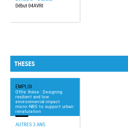
Début
04AVRI
THESES
EMPLOI
Offre thèse : Designing
resilient and low
environmental impact
micro-NBS to support urban
renaturation
AUTRES
3 ANS