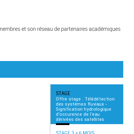
ses membres et son réseau de partenaires académiques
STAGE
Offre stage : Télédétection
des systèmes fluviaux -
Signification hydrologique
d'occurence de l'eau
dérivées des satellites
STAGE
3 > 6 MOIS