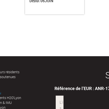
Début
06JUIN
urs résidents
 soutenues
Référence de l’EUR : ANR-
N
nts H2O'Lyon
n & IMU
Lyon