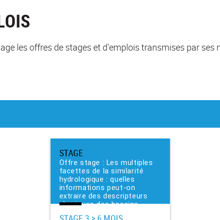
LOIS
te page les offres de stages et d'emplois transmises par 
STAGE
Offre stage : Les multiples
facettes de la similarité
hydrologique : quelles
informations peut-on
extraire des descripteurs
physiques des bassins
versants ?
STAGE
3 > 6 MOIS