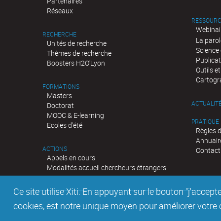
Partenaires
Réseaux
RESSOURC
Webinai
RECHERCHE
La parol
Unités de recherche
Science 
Thèmes de recherche
Publica
Boosters H2O'Lyon
Outils e
Cartogr
FORMATIONS
Masters
ACTUALIT
Doctorat
MOOC & E-learning
PRATIQUE
Ecoles d'été
Règles 
Annuair
ACTIONS
Contact
Appels en cours
Modalités accueil chercheurs étrangers
Ce site utilise Xiti. En appuyant sur le bouton "j'acc
cookies, est notre unique moyen pour améliorer votre co