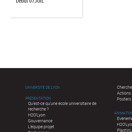
Début
07JUIL
Cherche
UNIVERSITÉ DE LYON
Actions
PRÉSENTATION
Posters
Qu'est-ce qu'une école universitaire de
recherche ?
ANIMATIO
H2O'Lyon
Evèneme
Gouvernance
H2O'Lyo
L'équipe projet
PlastIn