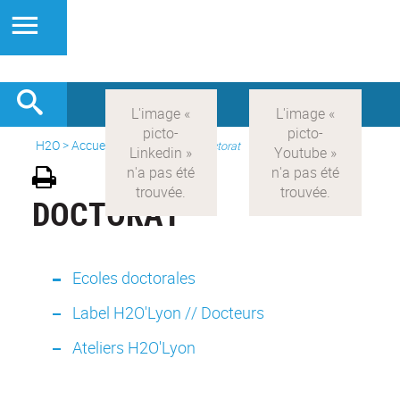
H2O
>
Accueil
>
Formations
>
Doctorat
DOCTORAT
Ecoles doctorales
Label H2O'Lyon // Docteurs
Ateliers H2O'Lyon