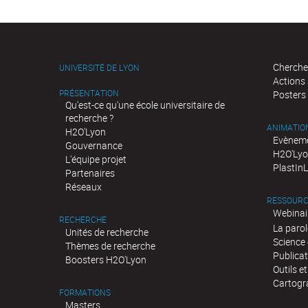
Cherche
UNIVERSITÉ DE LYON
Actions
PRÉSENTATION
Posters
Qu'est-ce qu'une école universitaire de
recherche ?
ANIMATIO
H2O'Lyon
Evèneme
Gouvernance
H2O'Lyo
L'équipe projet
PlastIn
Partenaires
Réseaux
RESSOURC
Webinai
RECHERCHE
La parol
Unités de recherche
Science 
Thèmes de recherche
Publica
Boosters H2O'Lyon
Outils e
Cartogr
FORMATIONS
Masters