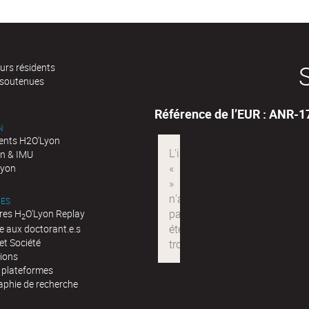
urs résidents
 soutenues
Référence de l’EUR : ANR-
N
nts H2O'Lyon
n & IMU
Lyon
ES
res H
O'Lyon Replay
2
e aux doctorant.e.s
et Société
tions
t plateformes
aphie de recherche