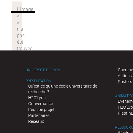
Cherche
UNIVERSITÉ DE LYON
Actions
PRÉSENTATION
Posters
Qu'est-ce qu'une école universitaire de
recherche ?
ANIMATIO
H2O'Lyon
Evèneme
Gouvernance
H2O'Lyo
L'équipe projet
PlastIn
Partenaires
Réseaux
RESSOURC
Webinai