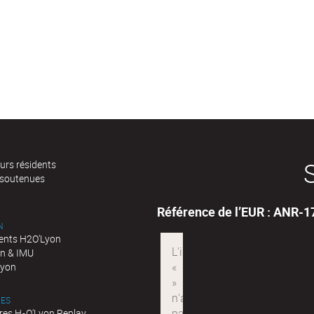
urs résidents
 soutenues
Référence de l’EUR : ANR-
N
nts H2O'Lyon
n & IMU
Lyon
ES
res H
O'Lyon Replay