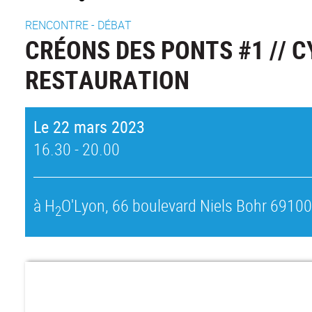
RENCONTRE - DÉBAT
CRÉONS DES PONTS #1 // C
RESTAURATION
Le 22 mars 2023
16.30 - 20.00
à H
O'Lyon, 66 boulevard Niels Bohr 69100
2