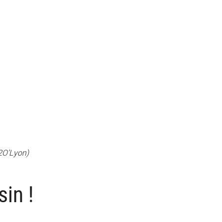
H2O’Lyon)
sin !