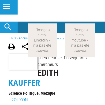
H2O
>
Accueil
>
Actions
>
Chercheurs résidents
Chercheurs et Enseignants-
chercheurs
EDITH
KAUFFER
Science Politique, Mexique
H2O'LYON