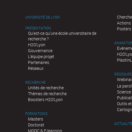
Cherche
UNIVERSITÉ DE LYON
Actions
PRÉSENTATION
Posters
Qu'est-ce qu'une école universitaire de
recherche ?
ANIMATIO
H2O'Lyon
Evèneme
Gouvernance
H2O'Lyo
L'équipe projet
PlastIn
Partenaires
Réseaux
RESSOURC
Webinai
RECHERCHE
La parol
Unités de recherche
Science 
Thèmes de recherche
Publica
Boosters H2O'Lyon
Outils e
Cartogr
FORMATIONS
Masters
ACTUALIT
Doctorat
MOOC & E-learning