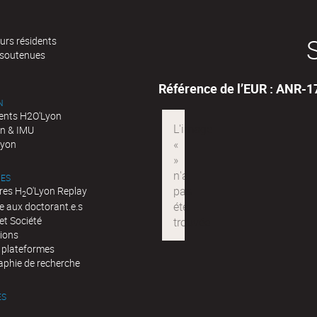
urs résidents
 soutenues
Référence de l’EUR : ANR-
N
nts H2O'Lyon
n & IMU
Lyon
ES
res H
O'Lyon Replay
2
e aux doctorant.e.s
et Société
tions
t plateformes
aphie de recherche
ÉS