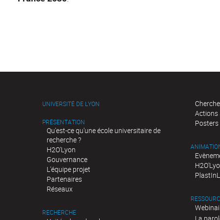
Cherche
UNIVERSITÉ DE LYON
Actions
PRÉSENTATION
Posters
Qu'est-ce qu'une école universitaire de
recherche ?
ANIMATIO
H2O'Lyon
Evèneme
Gouvernance
H2O'Lyo
L'équipe projet
PlastIn
Partenaires
Réseaux
RESSOURC
Webinai
RECHERCHE
La parol