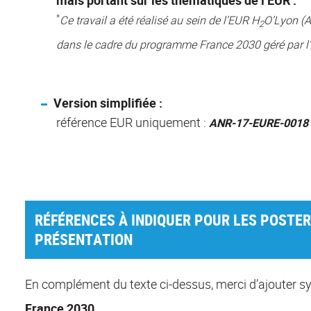
mais portant sur les thématiques de l’EUR :
"
Ce travail a été réalisé au sein de l’EUR H
O’Lyon (A
2
dans le cadre du programme France 2030 géré par l
Version simplifiée :
référence EUR uniquement :
ANR-17-EURE-0018
RÉFÉRENCES À INDIQUER POUR LES POSTER
PRÉSENTATION
En complément du texte ci-dessus, merci d’ajouter 
France 2030
.