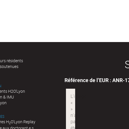
urs résidents
 soutenues
Référence de l’EUR : ANR-
N
nts H2O'Lyon
n & IMU
Lyon
ES
res H
O'Lyon Replay
2
e aux doctorant.e.s