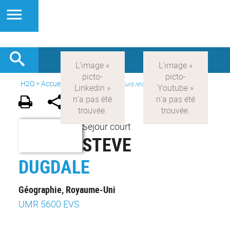
H2O
>
Accueil
>
Actions
>
Chercheurs résidents
Séjour court
STEVE
DUGDALE
Géographie, Royaume-Uni
UMR 5600 EVS