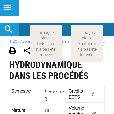
H2O
>
Accueil
>
Formations
>
Masters
>
Modules inter-masters
HYDRODYNAMIQUE
DANS LES PROCÉDÉS
Semestre
Crédits
Semestre
6
ECTS
3
Volume
Nature
UE