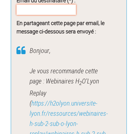
Email du destinataire (*) :
En partageant cette page par email, le
message ci-dessous sera envoyé :
Bonjour,
Je vous recommande cette
page : Webinaires H
O'Lyon
2
Replay
(
https://h2olyon.universite-
lyon.fr/ressources/webinaires-
h-sub-2-sub-o-lyon-
replay/webinaires-h-sub-2-sub-