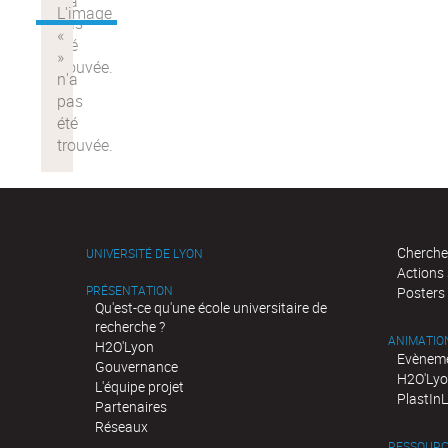
Cherche
UNIVERSITÉ DE LYON
Actions
PRÉSENTATION
Posters
Qu'est-ce qu'une école universitaire de
recherche ?
ANIMATIO
H2O'Lyon
Evèneme
Gouvernance
H2O'Lyo
L'équipe projet
PlastIn
Partenaires
Réseaux
RESSOURC