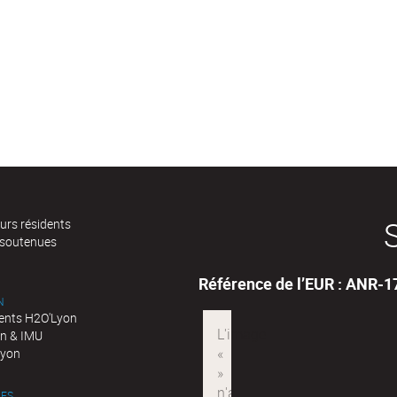
urs résidents
 soutenues
Référence de l’EUR : ANR-
N
nts H2O'Lyon
n & IMU
Lyon
ES