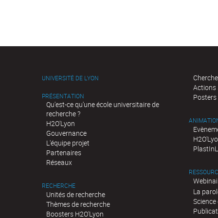
Cherche
UNIVERSITÉ DE LYON
Actions
PRÉSENTATION
Posters
Qu'est-ce qu'une école universitaire de
recherche ?
ANIMATIO
H2O'Lyon
Evèneme
Gouvernance
H2O'Lyo
L'équipe projet
PlastIn
Partenaires
Réseaux
RESSOURC
Webinai
RECHERCHE
La parol
Unités de recherche
Science 
Thèmes de recherche
Publica
Boosters H2O'Lyon