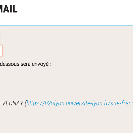
MAIL
-dessous sera envoyé :
Je vous recommande cette page : Antoine VERNAY (
https://h2olyon.universite-lyon.fr/site-fra