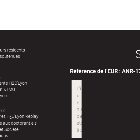
urs résidents
 soutenues
Référence de l’EUR : ANR-
N
nts H2O'Lyon
n & IMU
Lyon
ES
res H
O'Lyon Replay
2
e aux doctorant.e.s
et Société
tions