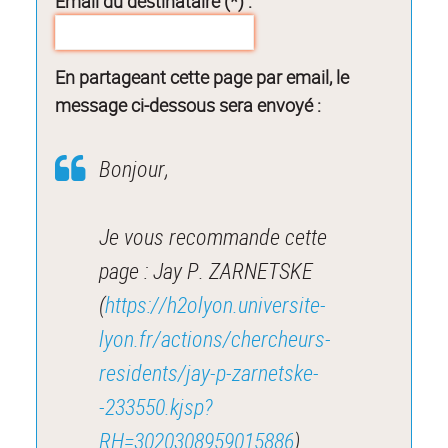
Email du destinataire (*) :
En partageant cette page par email, le
message ci-dessous sera envoyé :
Bonjour,
Je vous recommande cette
page : Jay P. ZARNETSKE
(
https://h2olyon.universite-
lyon.fr/actions/chercheurs-
residents/jay-p-zarnetske-
-233550.kjsp?
RH=3020308959015886
).