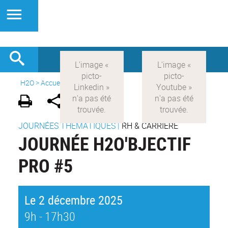
H2O
>
Accueil
>
Actualités
JOURNÉES THÉMATIQUES
|
RH & CARRIÈRE
JOURNÉE H2O'BJECTIF
PRO #5
Le 2 décembre 2025
9h - 17h30